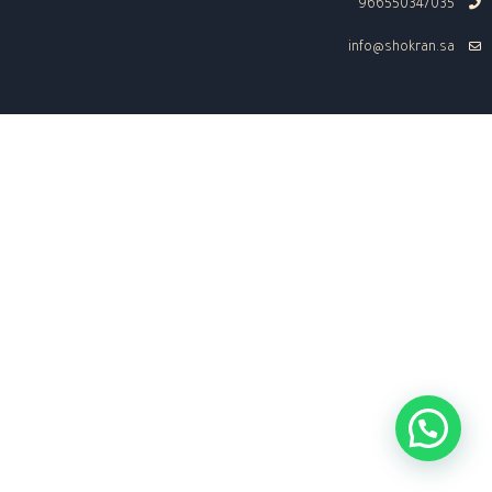
966550347035
info@shokran.sa